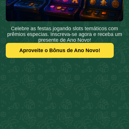
Celebre as festas jogando slots temáticos com
prêmios especias. Inscreva-se agora e receba um
presente de Ano Novo!
Aproveite o Bônus de Ano Novo!