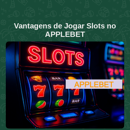
Vantagens de Jogar Slots no
APPLEBET