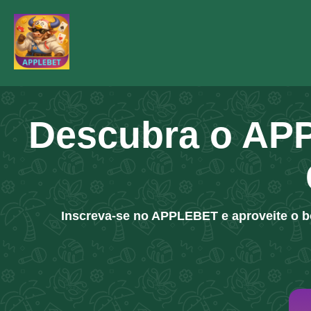
❄
❄
❄
❄
❄
Descubra o AP
Inscreva-se no APPLEBET e aproveite o b