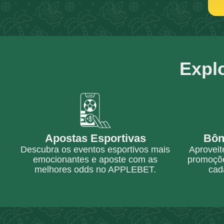
Expl
Apostas Esportivas
Bôn
Descubra os eventos esportivos mais
Aproveit
emocionantes e aposte com as
promoçõe
melhores odds no APPLEBET.
cad