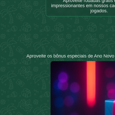
Aproveite rodadas grátis 
impressionantes em nossos ca
jogados.
Aproveite os bônus especiais de Ano Novo